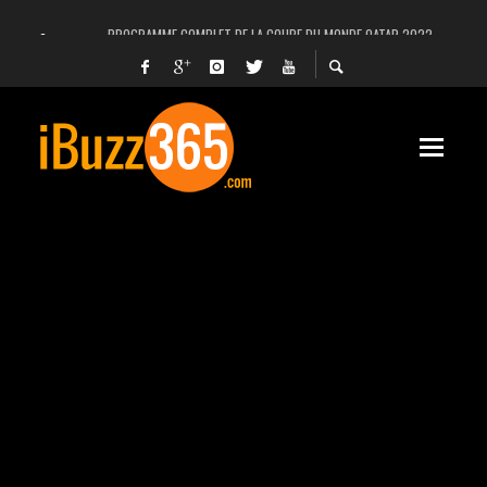
PROGRAMME COMPLET DE LA COUPE DU MONDE QATAR 2022
FACEBOOK, INSTAGRAM ET WHATSAPP HORS SERVICE! EST-CE UNE CYBER-ATTA
UNE VIDÉO 4K MONTRE LA PLANÈTE MARS EN ULTRA-HAUTE DÉFINITION
LANCEMENT DU PREMIER VOL HABITÉ DE SPACEX
DÉCÈS DE L’EX-PRÉSIDENT ZINE EL ABIDINE BEN ALI, SERA-T-IL ENTERRÉ EN TUNIS