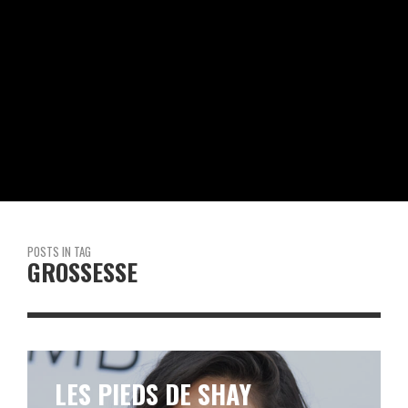
POSTS IN TAG
GROSSESSE
C’EST CONFIRMÉ! CARDI B