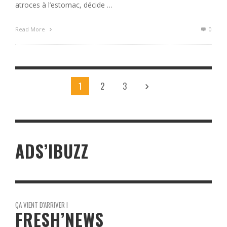
atroces à l’estomac, décide …
Read More
0
1
2
3
ADS’IBUZZ
ÇA VIENT D'ARRIVER !
FRESH’NEWS