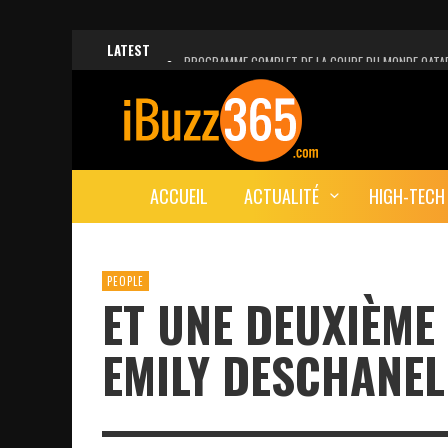
LATEST
PROGRAMME COMPLET DE LA COUPE DU MONDE QATA
FACEBOOK, INSTAGRAM ET WHATSAPP HORS SERVICE!
UNE VIDÉO 4K MONTRE LA PLANÈTE MARS EN ULTRA-H
LANCEMENT DU PREMIER VOL HABITÉ DE SPACEX
ACCUEIL
ACTUALITÉ
HIGH-TECH
DÉCÈS DE L’EX-PRÉSIDENT ZINE EL ABIDINE BEN ALI, S
PEOPLE
ET UNE DEUXIÈME
EMILY DESCHANEL