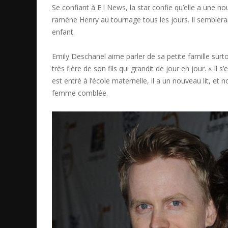
Se confiant à E ! News, la star confie qu’elle a une no
ramène Henry au tournage tous les jours. Il semblera
enfant.
Emily Deschanel aime parler de sa petite famille surtout
très fière de son fils qui grandit de jour en jour. « Il 
est entré à l’école maternelle, il a un nouveau lit, 
femme comblée.