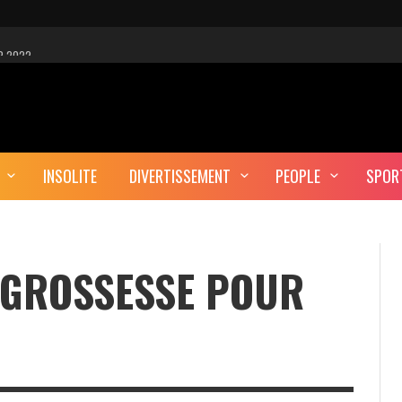
R 2022
 EST-CE UNE CYBER-ATTAQUE?
AUTE DÉFINITION
INSOLITE
DIVERTISSEMENT
PEOPLE
SPOR
ERA-T-IL ENTERRÉ EN TUNISIE?
 GROSSESSE POUR