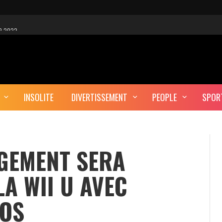
R 2022
 EST-CE UNE CYBER-ATTAQUE?
AUTE DÉFINITION
INSOLITE
DIVERTISSEMENT
PEOPLE
SPOR
ERA-T-IL ENTERRÉ EN TUNISIE?
GEMENT SERA
A WII U AVEC
OS