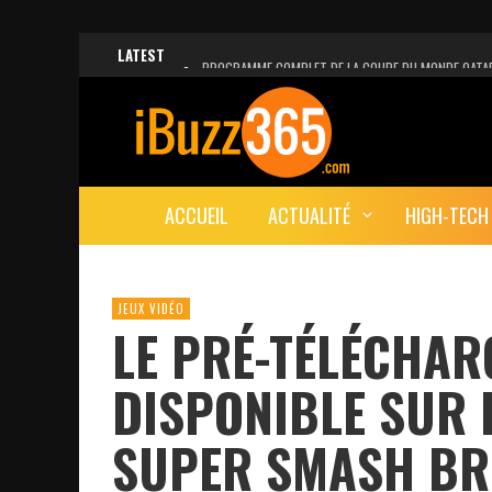
LATEST
PROGRAMME COMPLET DE LA COUPE DU MONDE QATA
FACEBOOK, INSTAGRAM ET WHATSAPP HORS SERVICE!
UNE VIDÉO 4K MONTRE LA PLANÈTE MARS EN ULTRA-H
LANCEMENT DU PREMIER VOL HABITÉ DE SPACEX
ACCUEIL
ACTUALITÉ
HIGH-TECH
DÉCÈS DE L’EX-PRÉSIDENT ZINE EL ABIDINE BEN ALI, S
JEUX VIDÉO
LE PRÉ-TÉLÉCHAR
DISPONIBLE SUR L
SUPER SMASH BR