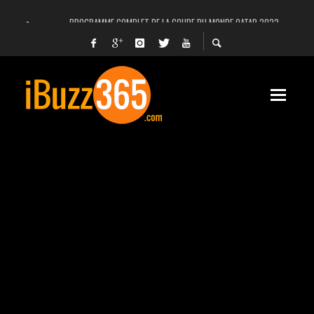
PROGRAMME COMPLET DE LA COUPE DU MONDE QATAR 2022
FACEBOOK, INSTAGRAM ET WHATSAPP HORS SERVICE! EST-CE UNE CYBER-ATTA
UNE VIDÉO 4K MONTRE LA PLANÈTE MARS EN ULTRA-HAUTE DÉFINITION
LANCEMENT DU PREMIER VOL HABITÉ DE SPACEX
DÉCÈS DE L’EX-PRÉSIDENT ZINE EL ABIDINE BEN ALI, SERA-T-IL ENTERRÉ EN TUNIS