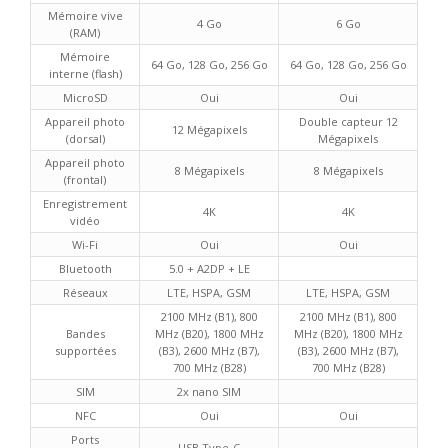
Mémoire vive
4 Go
6 Go
(RAM)
Mémoire
64 Go, 128 Go, 256 Go
64 Go, 128 Go, 256 Go
interne (flash)
MicroSD
Oui
Oui
Appareil photo
Double capteur 12
12 Mégapixels
(dorsal)
Mégapixels
Appareil photo
8 Mégapixels
8 Mégapixels
(frontal)
Enregistrement
4K
4K
vidéo
Wi-Fi
Oui
Oui
Bluetooth
5.0 + A2DP + LE
Réseaux
LTE, HSPA, GSM
LTE, HSPA, GSM
2100 MHz (B1), 800
2100 MHz (B1), 800
Bandes
MHz (B20), 1800 MHz
MHz (B20), 1800 MHz
supportées
(B3), 2600 MHz (B7),
(B3), 2600 MHz (B7),
700 MHz (B28)
700 MHz (B28)
SIM
2x nano SIM
NFC
Oui
Oui
Ports
USB Type-C