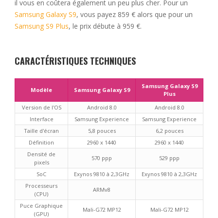
il vous en coûtera également un peu plus cher. Pour un
Samsung Galaxy S9
, vous payez 859 € alors que pour un
Samsung S9 Plus
, le prix débute à 959 €.
CARACTÉRISTIQUES TECHNIQUES
Samsung Galaxy S9
Modèle
Samsung Galaxy S9
Plus
Version de l'OS
Android 8.0
Android 8.0
Interface
Samsung Experience
Samsung Experience
Taille d'écran
5,8 pouces
6,2 pouces
Définition
2960 x 1440
2960 x 1440
Densité de
570 ppp
529 ppp
pixels
SoC
Exynos 9810 à 2,3GHz
Exynos 9810 à 2,3GHz
Processeurs
ARMv8
(CPU)
Puce Graphique
Mali-G72 MP12
Mali-G72 MP12
(GPU)