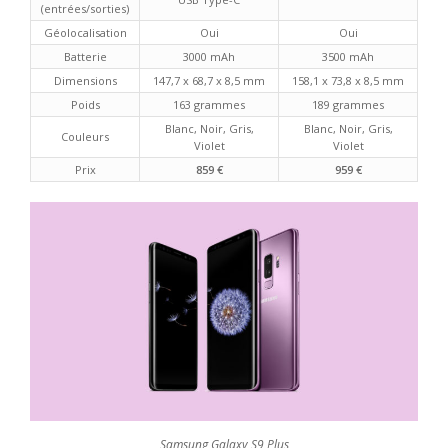
(entrées/sorties)
Géolocalisation
Oui
Oui
Batterie
3000 mAh
3500 mAh
Dimensions
147,7 x 68,7 x 8,5 mm
158,1 x 73,8 x 8,5 mm
Poids
163 grammes
189 grammes
Blanc, Noir, Gris,
Blanc, Noir, Gris,
Couleurs
Violet
Violet
Prix
859 €
959 €
Samsung Galaxy S9 Plus