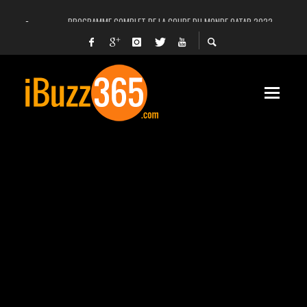
PROGRAMME COMPLET DE LA COUPE DU MONDE QATAR 2022
FACEBOOK, INSTAGRAM ET WHATSAPP HORS SERVICE! EST-CE UNE CYBER-ATTA
UNE VIDÉO 4K MONTRE LA PLANÈTE MARS EN ULTRA-HAUTE DÉFINITION
LANCEMENT DU PREMIER VOL HABITÉ DE SPACEX
DÉCÈS DE L’EX-PRÉSIDENT ZINE EL ABIDINE BEN ALI, SERA-T-IL ENTERRÉ EN TUNIS