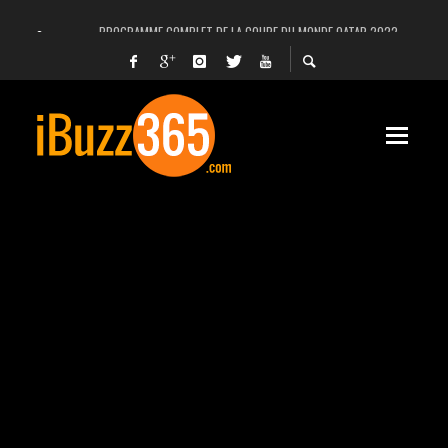
PROGRAMME COMPLET DE LA COUPE DU MONDE QATAR 2022
FACEBOOK, INSTAGRAM ET WHATSAPP HORS SERVICE! EST-CE UNE CYBER-ATTA
UNE VIDÉO 4K MONTRE LA PLANÈTE MARS EN ULTRA-HAUTE DÉFINITION
LANCEMENT DU PREMIER VOL HABITÉ DE SPACEX
DÉCÈS DE L’EX-PRÉSIDENT ZINE EL ABIDINE BEN ALI, SERA-T-IL ENTERRÉ EN TUNIS