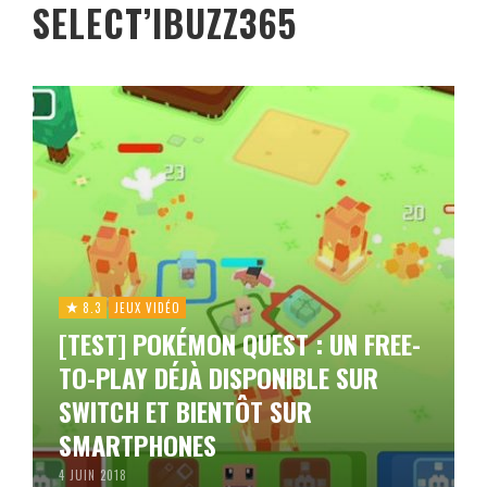
SELECT’IBUZZ365
8.3
JEUX VIDÉO
[TEST] POKÉMON QUEST : UN FREE-
TO-PLAY DÉJÀ DISPONIBLE SUR
SWITCH ET BIENTÔT SUR
SMARTPHONES
4 JUIN 2018