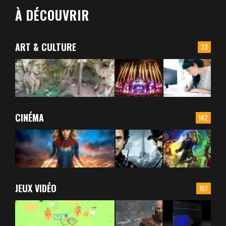
À DÉCOUVRIR
ART & CULTURE
33
CINÉMA
142
JEUX VIDÉO
107