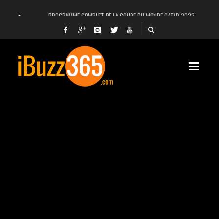
PROGRAMME COMPLET DE LA COUPE DU MONDE QATAR 2022
FACEBOOK, INSTAGRAM ET WHATSAPP HORS SERVICE! EST-CE UNE CYBER-ATTA
UNE VIDÉO 4K MONTRE LA PLANÈTE MARS EN ULTRA-HAUTE DÉFINITION
LANCEMENT DU PREMIER VOL HABITÉ DE SPACEX
DÉCÈS DE L’EX-PRÉSIDENT ZINE EL ABIDINE BEN ALI, SERA-T-IL ENTERRÉ EN TUNIS