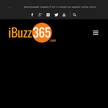
PROGRAMME COMPLET DE LA COUPE DU MONDE QATAR 2022
FACEBOOK, INSTAGRAM ET WHATSAPP HORS SERVICE! EST-CE UNE CYBER-ATTA
UNE VIDÉO 4K MONTRE LA PLANÈTE MARS EN ULTRA-HAUTE DÉFINITION
LANCEMENT DU PREMIER VOL HABITÉ DE SPACEX
DÉCÈS DE L’EX-PRÉSIDENT ZINE EL ABIDINE BEN ALI, SERA-T-IL ENTERRÉ EN TUNIS