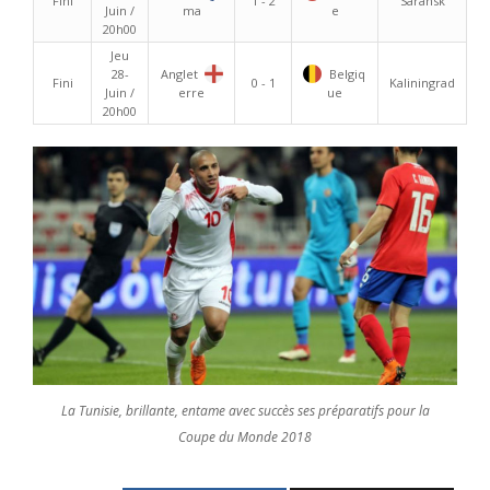
Fini
1 - 2
Saransk
Juin /
ma
e
20h00
Jeu
28-
Anglet
Belgiq
Fini
0 - 1
Kaliningrad
Juin /
erre
ue
20h00
La Tunisie, brillante, entame avec succès ses préparatifs pour la
Coupe du Monde 2018