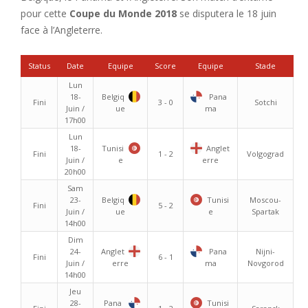
pour cette
Coupe du Monde 2018
se disputera le 18 juin
face à l’Angleterre.
Status
Date
Equipe
Score
Equipe
Stade
Lun
18-
Belgiq
Pana
Fini
3 - 0
Sotchi
Juin /
ue
ma
17h00
Lun
18-
Tunisi
Anglet
Fini
1 - 2
Volgograd
Juin /
e
erre
20h00
Sam
23-
Belgiq
Tunisi
Moscou-
Fini
5 - 2
Juin /
ue
e
Spartak
14h00
Dim
24-
Anglet
Pana
Nijni-
Fini
6 - 1
Juin /
erre
ma
Novgorod
14h00
Jeu
28-
Pana
Tunisi