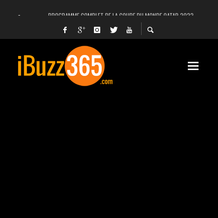
PROGRAMME COMPLET DE LA COUPE DU MONDE QATAR 2022
FACEBOOK, INSTAGRAM ET WHATSAPP HORS SERVICE! EST-CE UNE CYBER-ATTA
UNE VIDÉO 4K MONTRE LA PLANÈTE MARS EN ULTRA-HAUTE DÉFINITION
LANCEMENT DU PREMIER VOL HABITÉ DE SPACEX
DÉCÈS DE L’EX-PRÉSIDENT ZINE EL ABIDINE BEN ALI, SERA-T-IL ENTERRÉ EN TUNIS