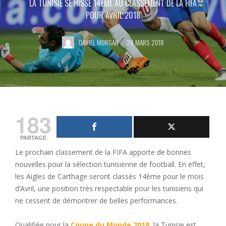
LA TUNISIE SE HISSE 14ÈME AU CLASSEMENT DE LA FIFA
POUR AVRIL 2018
DANIEL MORGAN
28 MARS 2018
183
PARTAGE
Le prochain classement de la FIFA apporte de bonnes
nouvelles pour la sélection tunisienne de football. En effet,
les Aigles de Carthage seront classés 14ème pour le mois
d’Avril, une position très respectable pour les tunisiens qui
ne cessent de démontrer de belles performances.
Qualifiée pour la
Coupe du Monde 2018
, la Tunisie est