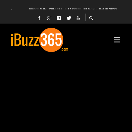
PROGRAMME COMPLET DE LA COUPE DU MONDE QATAR 2022
FACEBOOK, INSTAGRAM ET WHATSAPP HORS SERVICE! EST-CE UNE CYBER-ATTA
UNE VIDÉO 4K MONTRE LA PLANÈTE MARS EN ULTRA-HAUTE DÉFINITION
LANCEMENT DU PREMIER VOL HABITÉ DE SPACEX
DÉCÈS DE L’EX-PRÉSIDENT ZINE EL ABIDINE BEN ALI, SERA-T-IL ENTERRÉ EN TUNIS