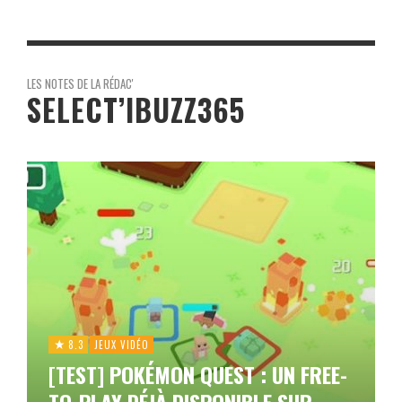
LES NOTES DE LA RÉDAC'
SELECT’IBUZZ365
8.3
JEUX VIDÉO
[TEST] POKÉMON QUEST : UN FREE-
TO-PLAY DÉJÀ DISPONIBLE SUR