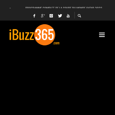
PROGRAMME COMPLET DE LA COUPE DU MONDE QATAR 2022
FACEBOOK, INSTAGRAM ET WHATSAPP HORS SERVICE! EST-CE UNE CYBER-ATTA
UNE VIDÉO 4K MONTRE LA PLANÈTE MARS EN ULTRA-HAUTE DÉFINITION
LANCEMENT DU PREMIER VOL HABITÉ DE SPACEX
DÉCÈS DE L’EX-PRÉSIDENT ZINE EL ABIDINE BEN ALI, SERA-T-IL ENTERRÉ EN TUNIS