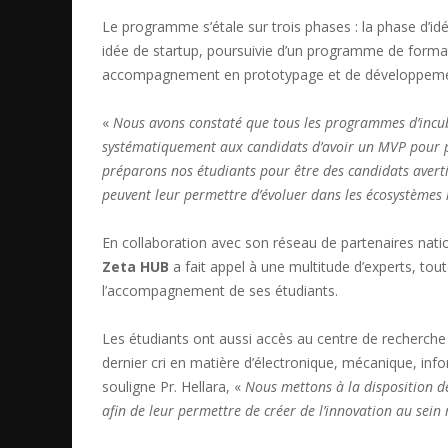
Le programme s’étale sur trois phases : la phase d’id
idée de startup, poursuivie d’un programme de formati
accompagnement en prototypage et de développem
«
Nous avons constaté que tous les programmes d’incuba
systématiquement aux candidats d’avoir un MVP pour po
préparons nos étudiants pour être des candidats averti
peuvent leur permettre d’évoluer dans les écosystèmes 
En collaboration avec son réseau de partenaires nati
Zeta HUB
a fait appel à une multitude d’experts, tou
l’accompagnement de ses étudiants.
Les étudiants ont aussi accès au centre de recherche
dernier cri en matière d’électronique, mécanique, inf
souligne Pr. Hellara, «
Nous mettons à la disposition d
afin de leur permettre de créer de l’innovation au sein