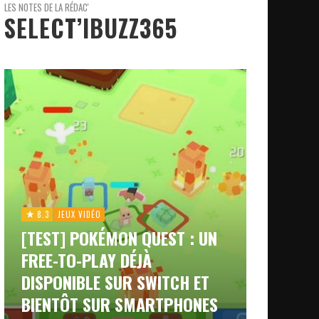
LES NOTES DE LA RÉDAC'
SELECT’IBUZZ365
8.3
JEUX VIDÉO
[TEST] POKÉMON QUEST : UN
FREE-TO-PLAY DÉJÀ
DISPONIBLE SUR SWITCH ET
BIENTÔT SUR SMARTPHONES