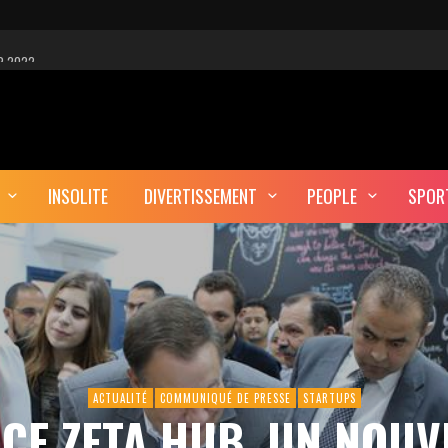
R 2022
 EST-CE UNE CYBER-ATTAQUE?
AUTE DÉFINITION
INSOLITE
DIVERTISSEMENT
PEOPLE
SPOR
ERA-T-IL ENTERRÉ EN TUNISIE?
ACTUALITÉ
COMMUNIQUÉ DE PRESSE
STARTUPS
NCE ZETA HUB, UN NOU