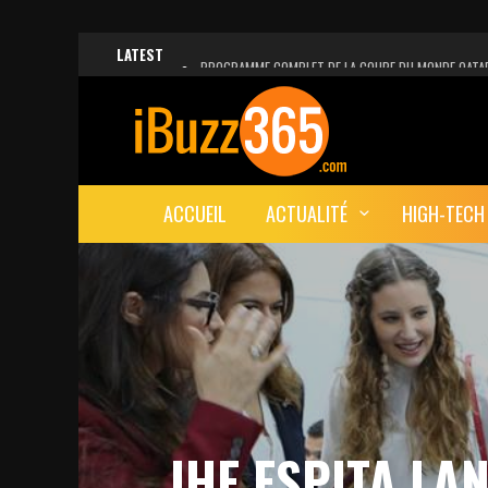
LATEST
PROGRAMME COMPLET DE LA COUPE DU MONDE QATA
FACEBOOK, INSTAGRAM ET WHATSAPP HORS SERVICE!
UNE VIDÉO 4K MONTRE LA PLANÈTE MARS EN ULTRA-H
LANCEMENT DU PREMIER VOL HABITÉ DE SPACEX
ACCUEIL
ACTUALITÉ
HIGH-TECH
DÉCÈS DE L’EX-PRÉSIDENT ZINE EL ABIDINE BEN ALI, S
IHE ESPITA LA