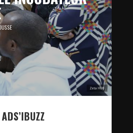
E
SOUSSE
Zeta HUB
ADS’IBUZZ