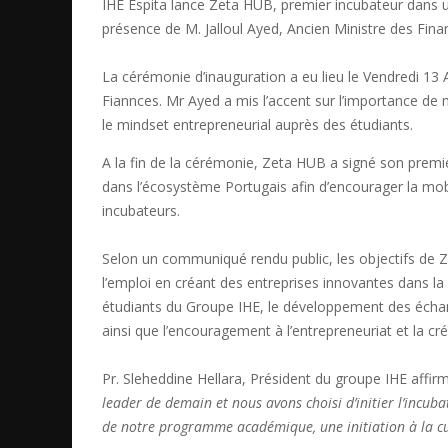
IHE Espita lance Zeta HUB, premier incubateur dans u
présence de M. Jalloul Ayed, Ancien Ministre des Fina
La cérémonie d’inauguration a eu lieu le Vendredi 13 
Fiannces. Mr Ayed a mis l’accent sur l’importance de mul
le mindset entrepreneurial auprès des étudiants.
A la fin de la cérémonie, Zeta HUB a signé son premi
dans l’écosystème Portugais afin d’encourager la mobi
incubateurs.
Selon un communiqué rendu public, les objectifs de 
l’emploi en créant des entreprises innovantes dans la 
étudiants du Groupe IHE, le développement des échan
ainsi que l’encouragement à l’entrepreneuriat et la cr
Pr. Sleheddine Hellara, Président du groupe IHE affir
leader de demain et nous avons choisi d’initier l’incuba
de notre programme académique, une initiation à la cu