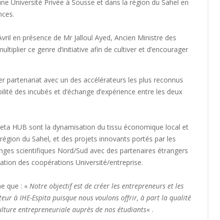
ne Université Privée à Sousse et dans la région du Sahel en
nces.
Avril en présence de Mr Jalloul Ayed, Ancien Ministre des
tiplier ce genre d’initiative afin de cultiver et d’encourager
er partenariat avec un des accélérateurs les plus reconnus
lité des incubés et d’échange d’expérience entre les deux
Zeta HUB sont la dynamisation du tissu économique local et
région du Sahel, et des projets innovants portés par les
ges scientifiques Nord/Sud avec des partenaires étrangers
éation des coopérations Université/entreprise.
me que : «
Notre objectif est de créer les entrepreneurs et les
teur à IHE-Espita puisque nous voulons offrir, à part la qualité
lture entrepreneuriale auprès de nos étudiants
« .