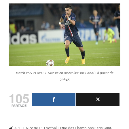
Match PSG vs APOEL Nicosie en direct live sur Canal+ à partir de
20h45
105
PARTAGE
APOEL Nicosie
C1
Football
Ligue des Champions
Paris Saint-