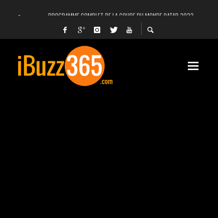
PROGRAMME COMPLET DE LA COUPE DU MONDE QATAR 2022
FACEBOOK, INSTAGRAM ET WHATSAPP HORS SERVICE! EST-CE UNE CYBER-ATTA
UNE VIDÉO 4K MONTRE LA PLANÈTE MARS EN ULTRA-HAUTE DÉFINITION
LANCEMENT DU PREMIER VOL HABITÉ DE SPACEX
DÉCÈS DE L’EX-PRÉSIDENT ZINE EL ABIDINE BEN ALI, SERA-T-IL ENTERRÉ EN TUNIS