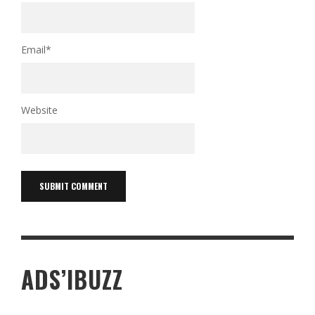
Email
*
Website
ADS’IBUZZ