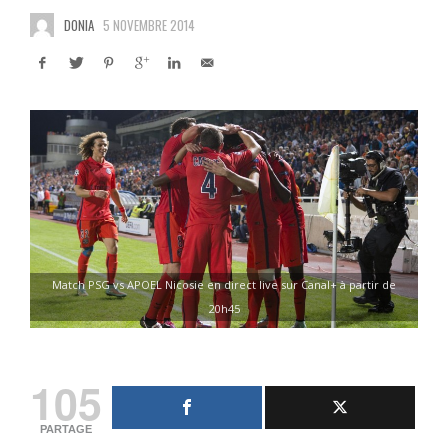
DONIA
5 NOVEMBRE 2014
Match PSG vs APOEL Nicosie en direct live sur Canal+ à partir de
20h45
105
PARTAGE