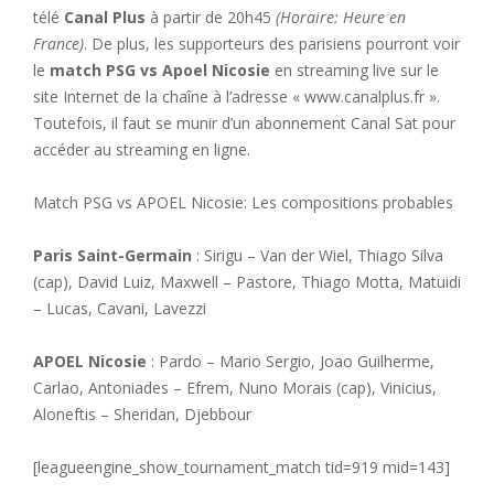
télé
Canal Plus
à partir de 20h45
(Horaire: Heure en
France)
. De plus, les supporteurs des parisiens pourront voir
le
match PSG vs Apoel Nicosie
en streaming live sur le
site Internet de la chaîne à l’adresse « www.canalplus.fr ».
Toutefois, il faut se munir d’un abonnement Canal Sat pour
accéder au streaming en ligne.
Match PSG vs APOEL Nicosie: Les compositions probables
Paris Saint-Germain
: Sirigu – Van der Wiel, Thiago Silva
(cap), David Luiz, Maxwell – Pastore, Thiago Motta, Matuidi
– Lucas, Cavani, Lavezzi
APOEL Nicosie
: Pardo – Mario Sergio, Joao Guilherme,
Carlao, Antoniades – Efrem, Nuno Morais (cap), Vinicius,
Aloneftis – Sheridan, Djebbour
[leagueengine_show_tournament_match tid=919 mid=143]