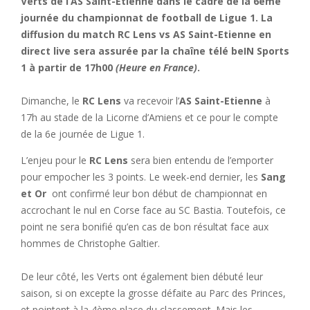
Verts de l’AS Saint-Etienne dans le cadre de la 6ème
journée du championnat de football de Ligue 1. La
diffusion du match RC Lens vs AS Saint-Etienne en
direct live sera assurée par la chaîne télé beIN Sports
1 à partir de 17h00
(Heure en France)
.
Dimanche, le
RC Lens
va recevoir l’
AS Saint-Etienne
à
17h au stade de la Licorne d’Amiens et ce pour le compte
de la 6e journée de Ligue 1.
L’enjeu pour le
RC Lens
sera bien entendu de l’emporter
pour empocher les 3 points. Le week-end dernier, les
Sang
et Or
ont confirmé leur bon début de championnat en
accrochant le nul en Corse face au SC Bastia. Toutefois, ce
point ne sera bonifié qu’en cas de bon résultat face aux
hommes de Christophe Galtier.
De leur côté, les Verts ont également bien débuté leur
saison, si on excepte la grosse défaite au Parc des Princes,
et pointent à la 4ème place du classement. Mais les