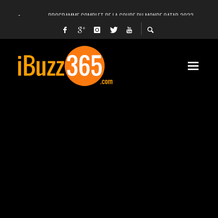
PROGRAMME COMPLET DE LA COUPE DU MONDE QATAR 2022
FACEBOOK, INSTAGRAM ET WHATSAPP HORS SERVICE! EST-CE UNE CYBER-ATTA
UNE VIDÉO 4K MONTRE LA PLANÈTE MARS EN ULTRA-HAUTE DÉFINITION
LANCEMENT DU PREMIER VOL HABITÉ DE SPACEX
DÉCÈS DE L’EX-PRÉSIDENT ZINE EL ABIDINE BEN ALI, SERA-T-IL ENTERRÉ EN TUNIS