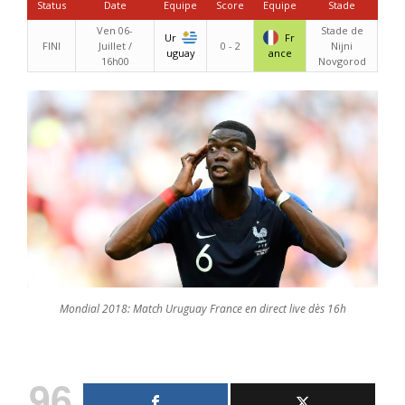
Status
Date
Equipe
Score
Equipe
Stade
Ven 06-
Stade de
Ur
Fr
FINI
Juillet /
0 - 2
Nijni
uguay
ance
16h00
Novgorod
Mondial 2018: Match Uruguay France en direct live dès 16h
96