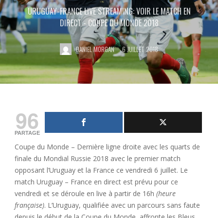
URUGUAY-FRANCE LIVE STREAMING: VOIR LE MATCH EN
DIRECT - COUPE DU MONDE 2018
DANIEL MORGAN
6 JUILLET 2018
96
PARTAGE
Coupe du Monde – Dernière ligne droite avec les quarts de
finale du Mondial Russie 2018 avec le premier match
opposant l’Uruguay et la France ce vendredi 6 juillet. Le
match Uruguay – France en direct est prévu pour ce
vendredi et se déroule en live à partir de 16h
(heure
française)
. L’Uruguay, qualifiée avec un parcours sans faute
depuis le début de la Coupe du Monde, affronte les Bleus,