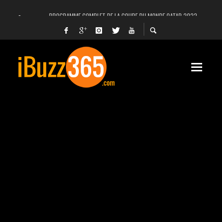
PROGRAMME COMPLET DE LA COUPE DU MONDE QATAR 2022
FACEBOOK, INSTAGRAM ET WHATSAPP HORS SERVICE! EST-CE UNE CYBER-ATTA
UNE VIDÉO 4K MONTRE LA PLANÈTE MARS EN ULTRA-HAUTE DÉFINITION
LANCEMENT DU PREMIER VOL HABITÉ DE SPACEX
DÉCÈS DE L’EX-PRÉSIDENT ZINE EL ABIDINE BEN ALI, SERA-T-IL ENTERRÉ EN TUNIS