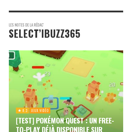
LES NOTES DE LA RÉDAC'
SELECT’IBUZZ365
8.3
JEUX VIDÉO
[TEST] POKÉMON QUEST : UN FREE-
TO-PLAY DÉJÀ DISPONIBLE SUR