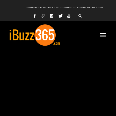
PROGRAMME COMPLET DE LA COUPE DU MONDE QATAR 2022
FACEBOOK, INSTAGRAM ET WHATSAPP HORS SERVICE! EST-CE UNE CYBER-ATTA
UNE VIDÉO 4K MONTRE LA PLANÈTE MARS EN ULTRA-HAUTE DÉFINITION
LANCEMENT DU PREMIER VOL HABITÉ DE SPACEX
DÉCÈS DE L’EX-PRÉSIDENT ZINE EL ABIDINE BEN ALI, SERA-T-IL ENTERRÉ EN TUNIS