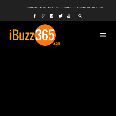
PROGRAMME COMPLET DE LA COUPE DU MONDE QATAR 2022
FACEBOOK, INSTAGRAM ET WHATSAPP HORS SERVICE! EST-CE UNE CYBER-ATTA
UNE VIDÉO 4K MONTRE LA PLANÈTE MARS EN ULTRA-HAUTE DÉFINITION
LANCEMENT DU PREMIER VOL HABITÉ DE SPACEX
DÉCÈS DE L’EX-PRÉSIDENT ZINE EL ABIDINE BEN ALI, SERA-T-IL ENTERRÉ EN TUNIS