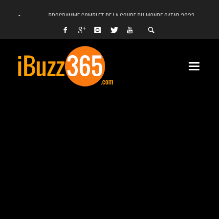
PROGRAMME COMPLET DE LA COUPE DU MONDE QATAR 2022
FACEBOOK, INSTAGRAM ET WHATSAPP HORS SERVICE! EST-CE UNE CYBER-ATTA
UNE VIDÉO 4K MONTRE LA PLANÈTE MARS EN ULTRA-HAUTE DÉFINITION
LANCEMENT DU PREMIER VOL HABITÉ DE SPACEX
DÉCÈS DE L’EX-PRÉSIDENT ZINE EL ABIDINE BEN ALI, SERA-T-IL ENTERRÉ EN TUNIS