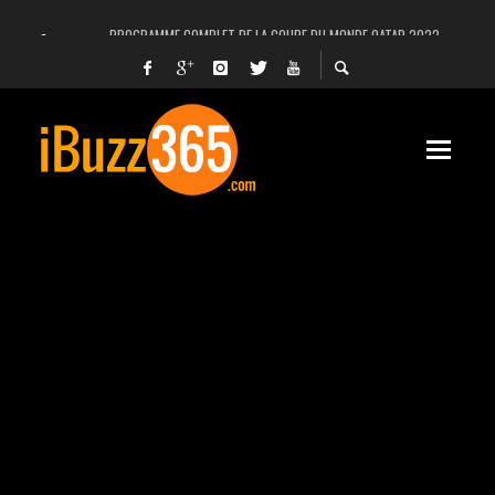
PROGRAMME COMPLET DE LA COUPE DU MONDE QATAR 2022
FACEBOOK, INSTAGRAM ET WHATSAPP HORS SERVICE! EST-CE UNE CYBER-ATTA
UNE VIDÉO 4K MONTRE LA PLANÈTE MARS EN ULTRA-HAUTE DÉFINITION
LANCEMENT DU PREMIER VOL HABITÉ DE SPACEX
DÉCÈS DE L’EX-PRÉSIDENT ZINE EL ABIDINE BEN ALI, SERA-T-IL ENTERRÉ EN TUNIS