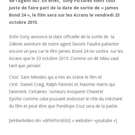
de l’agent 007. En effet, Sony Pictures vient tout
juste de faire part de la date de sortie de « James
Bond 24 », le film sera sur les écrans le vendredi 23
octobre 2015.
Enfin Sony annonce la date officielle de la sortie de la
24ème aventure de notre agent favoris Faudra patienter
encore un peu car le film James Bond 24 ne sortira sur les
écrans que le 23 octobre 2015. Comme on dit Mieu vaut
tard que jamais!
C’est Sam Mendes qui a mis en scène le film et
c’est Daniel Craig, Ralph Fiennes et Naomie Harris qui
l’animent. Certaines rumeurs évoquent Chiwetel
Ejiofor comme celui pouvant endosser le rôle du méchant
du film et peut-être que Penélope Cruz sera de la partie.
[embedvideo id= »drhKPsrs6GQ » website= »youtube »]