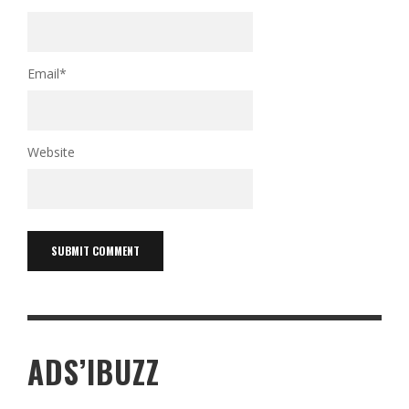
Email
*
Website
ADS’IBUZZ