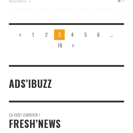
Read More
0
1
2
3
4
5
6
…
18
ADS’IBUZZ
ÇA VIENT D'ARRIVER !
FRESH’NEWS