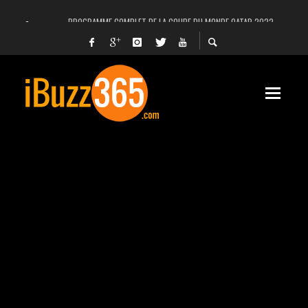
PROGRAMME COMPLET DE LA COUPE DU MONDE QATAR 2022
FACEBOOK, INSTAGRAM ET WHATSAPP HORS SERVICE! EST-CE UNE CYBER-ATTA
UNE VIDÉO 4K MONTRE LA PLANÈTE MARS EN ULTRA-HAUTE DÉFINITION
LANCEMENT DU PREMIER VOL HABITÉ DE SPACEX
DÉCÈS DE L’EX-PRÉSIDENT ZINE EL ABIDINE BEN ALI, SERA-T-IL ENTERRÉ EN TUNIS