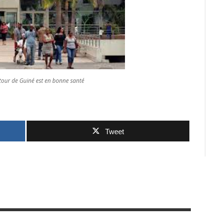
our de Guiné est en bonne santé
Tweet