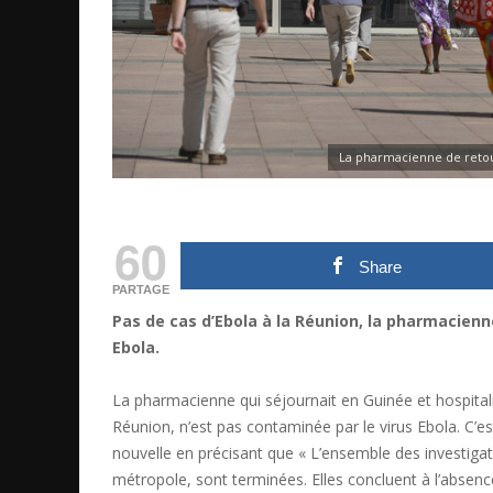
La pharmacienne de retou
60
Share
PARTAGE
Pas de cas d’Ebola à la Réunion, la pharmacienn
Ebola.
La pharmacienne qui séjournait en Guinée et hospital
Réunion, n’est pas contaminée par le virus Ebola. C’e
nouvelle en précisant que « L’ensemble des investigati
métropole, sont terminées. Elles concluent à l’absence 