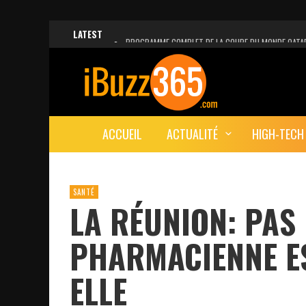
LATEST
PROGRAMME COMPLET DE LA COUPE DU MONDE QATA
FACEBOOK, INSTAGRAM ET WHATSAPP HORS SERVICE!
UNE VIDÉO 4K MONTRE LA PLANÈTE MARS EN ULTRA-H
LANCEMENT DU PREMIER VOL HABITÉ DE SPACEX
ACCUEIL
ACTUALITÉ
HIGH-TECH
DÉCÈS DE L’EX-PRÉSIDENT ZINE EL ABIDINE BEN ALI, S
SANTÉ
LA RÉUNION: PAS 
PHARMACIENNE E
ELLE