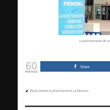
La pharmacienne de ret
60
Share
PARTAGE
Ebola
Guinée
la pharmacienne
La Réunion