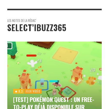
LES NOTES DE LA RÉDAC'
SELECT’IBUZZ365
8.3
JEUX VIDÉO
[TEST] POKÉMON QUEST : UN FREE-
TO-PLAY DÉJÀ DISPONIBLE SUR