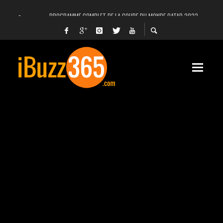
PROGRAMME COMPLET DE LA COUPE DU MONDE QATAR 2022
FACEBOOK, INSTAGRAM ET WHATSAPP HORS SERVICE! EST-CE UNE CYBER-ATTA
UNE VIDÉO 4K MONTRE LA PLANÈTE MARS EN ULTRA-HAUTE DÉFINITION
LANCEMENT DU PREMIER VOL HABITÉ DE SPACEX
DÉCÈS DE L’EX-PRÉSIDENT ZINE EL ABIDINE BEN ALI, SERA-T-IL ENTERRÉ EN TUNIS