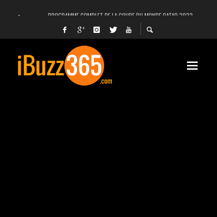
PROGRAMME COMPLET DE LA COUPE DU MONDE QATAR 2022
FACEBOOK, INSTAGRAM ET WHATSAPP HORS SERVICE! EST-CE UNE CYBER-ATTA
UNE VIDÉO 4K MONTRE LA PLANÈTE MARS EN ULTRA-HAUTE DÉFINITION
LANCEMENT DU PREMIER VOL HABITÉ DE SPACEX
DÉCÈS DE L’EX-PRÉSIDENT ZINE EL ABIDINE BEN ALI, SERA-T-IL ENTERRÉ EN TUNIS