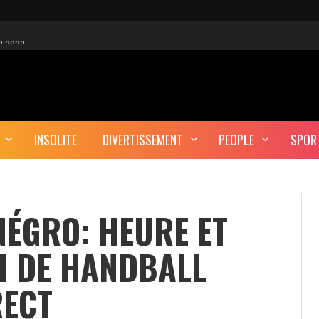
R 2022
 EST-CE UNE CYBER-ATTAQUE?
AUTE DÉFINITION
INSOLITE
DIVERTISSEMENT
PEOPLE
SPOR
ERA-T-IL ENTERRÉ EN TUNISIE?
ÉGRO: HEURE ET
H DE HANDBALL
RECT