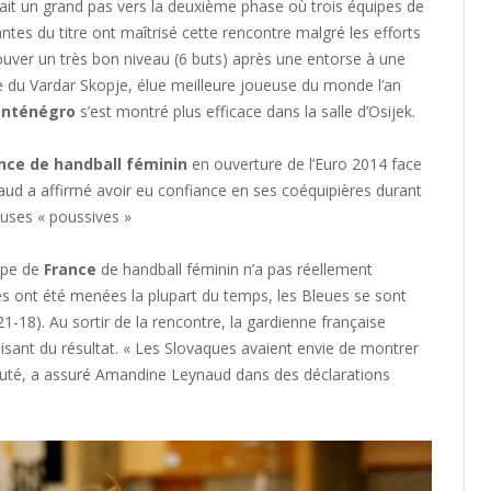
fait un grand pas vers la deuxième phase où trois équipes de
tes du titre ont maîtrisé cette rencontre malgré les efforts
rouver un très bon niveau (6 buts) après une entorse à une
re du Vardar Skopje, élue meilleure joueuse du monde l’an
nténégro
s’est montré plus efficace dans la salle d’Osijek.
nce de handball féminin
en ouverture de l’Euro 2014 face
aud a affirmé avoir eu confiance en ses coéquipières durant
euses « poussives »
uipe de
France
de handball féminin n’a pas réellement
les ont été menées la plupart du temps, les Bleues se sont
21-18). Au sortir de la rencontre, la gardienne française
isant du résultat. « Les Slovaques avaient envie de montrer
 douté, a assuré Amandine Leynaud dans des déclarations