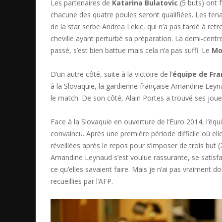
Les partenaires de
Katarina Bulatovic
(5 buts) ont 
chacune des quatre poules seront qualifiées. Les tenan
de la star serbe Andrea Lekic, qui n’a pas tardé à ret
cheville ayant perturbé sa préparation. La demi-cent
passé, s’est bien battue mais cela n’a pas suffi. Le
Mo
D’un autre côté, suite à la victoire de l’
équipe de Fra
à la Slovaquie, la gardienne française Amandine Leyn
le match. De son côté, Alain Portes a trouvé ses jou
Face à la Slovaquie en ouverture de l’Euro 2014, l’éq
convaincu. Après une première période difficile où el
réveillées après le repos pour s’imposer de trois but (
Amandine Leynaud s’est voulue rassurante, se satisfa
ce qu’elles savaient faire. Mais je n’ai pas vraiment
recueillies par l’AFP.