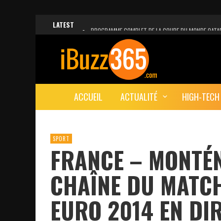
LATEST
PROGRAMME COMPLET DE LA COUPE DU MONDE QATA
FACEBOOK, INSTAGRAM ET WHATSAPP HORS SERVICE!
UNE VIDÉO 4K MONTRE LA PLANÈTE MARS EN ULTRA-H
LANCEMENT DU PREMIER VOL HABITÉ DE SPACEX
ACCUEIL
ACTUALITÉ
HIGH-TECH
DÉCÈS DE L’EX-PRÉSIDENT ZINE EL ABIDINE BEN ALI, S
SPORT
FRANCE – MONTÉN
CHAÎNE DU MATC
EURO 2014 EN DI