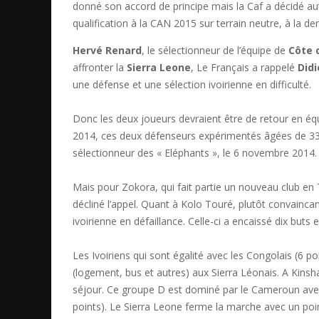
donné son accord de principe mais la Caf a décidé a
qualification à la CAN 2015 sur terrain neutre, à la d
Hervé Renard
, le sélectionneur de l’équipe de
Côte d
affronter la
Sierra Leone
, Le Français a rappelé
Didi
une défense et une sélection ivoirienne en difficulté.
Donc les deux joueurs devraient être de retour en é
2014, ces deux défenseurs expérimentés âgées de 33 
sélectionneur des « Eléphants », le 6 novembre 2014.
Mais pour Zokora, qui fait partie un nouveau club en T
décliné l’appel. Quant à Kolo Touré, plutôt convaincant
ivoirienne en défaillance. Celle-ci a encaissé dix but
Les Ivoiriens qui sont égalité avec les Congolais (6 poi
(logement, bus et autres) aux Sierra Léonais. A Kins
séjour. Ce groupe D est dominé par le Cameroun avec 1
points). Le Sierra Leone ferme la marche avec un point