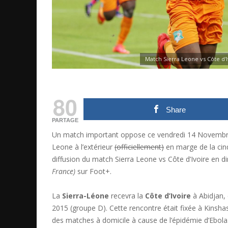
Match Sierra Leone vs Côte d'I
80
Share
PARTAGE
Un match important oppose ce vendredi 14 Novembre 20
Leone à l’extérieur
(officiellement)
en marge de la cin
diffusion du match Sierra Leone vs Côte d’Ivoire en d
France)
sur Foot+.
La
Sierra-Léone
recevra la
Côte d’Ivoire
à Abidjan, 
2015 (groupe D). Cette rencontre était fixée à Kinsha
des matches à domicile à cause de l’épidémie d’Ebola