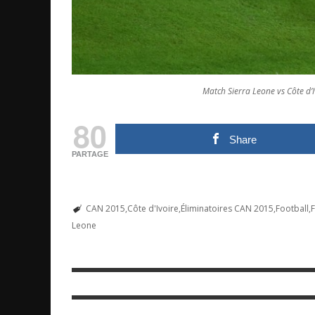
Match Sierra Leone vs Côte d’I
80
Share
PARTAGE
CAN 2015
Côte d'Ivoire
Éliminatoires CAN 2015
Football
F
Leone