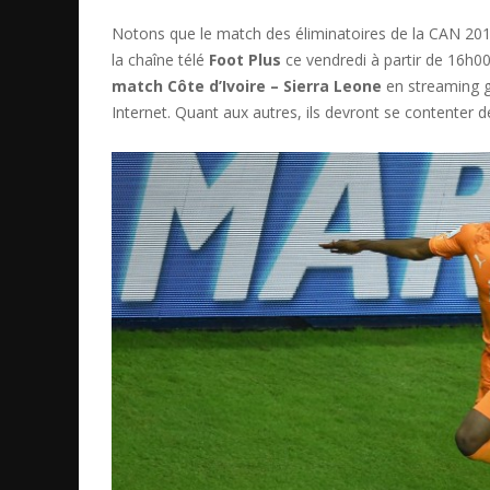
Notons que le match des éliminatoires de la CAN 20
la chaîne télé
Foot Plus
ce vendredi à partir de 16h00.
match Côte d’Ivoire – Sierra Leone
en streaming g
Internet. Quant aux autres, ils devront se contenter de