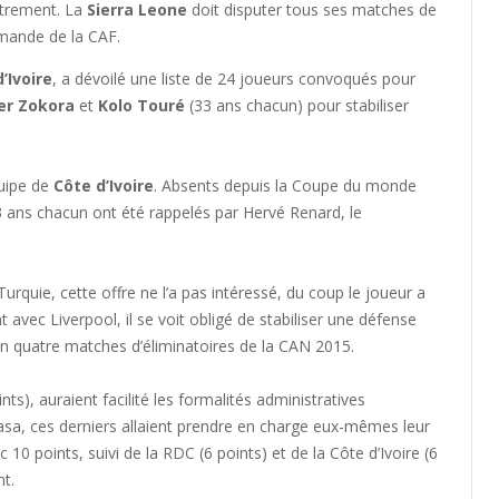
utrement. La
Sierra Leone
doit disputer tous ses matches de
emande de la CAF.
’Ivoire
, a dévoilé une liste de 24 joueurs convoqués pour
er Zokora
et
Kolo Touré
(33 ans chacun) pour stabiliser
quipe de
Côte d’Ivoire
. Absents depuis la Coupe du monde
ans chacun ont été rappelés par Hervé Renard, le
urquie, cette offre ne l’a pas intéressé, du coup le joueur a
 avec Liverpool, il se voit obligé de stabiliser une défense
s en quatre matches d’éliminatoires de la CAN 2015.
nts), auraient facilité les formalités administratives
hasa, ces derniers allaient prendre en charge eux-mêmes leur
0 points, suivi de la RDC (6 points) et de la Côte d’Ivoire (6
. ​