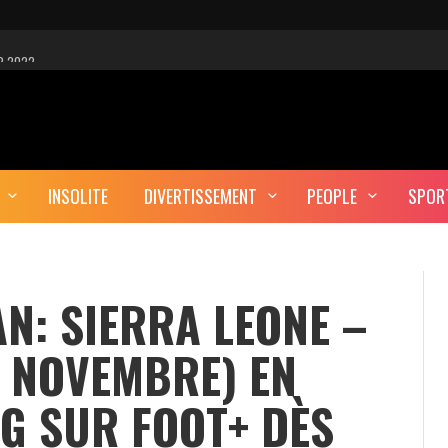
R 2022
 EST-CE UNE CYBER-ATTAQUE?
AUTE DÉFINITION
INSOLITE
DIVERTISSEMENT
PEOPLE
SPOR
ERA-T-IL ENTERRÉ EN TUNISIE?
AN: SIERRA LEONE –
4 NOVEMBRE) EN
G SUR FOOT+ DÈS