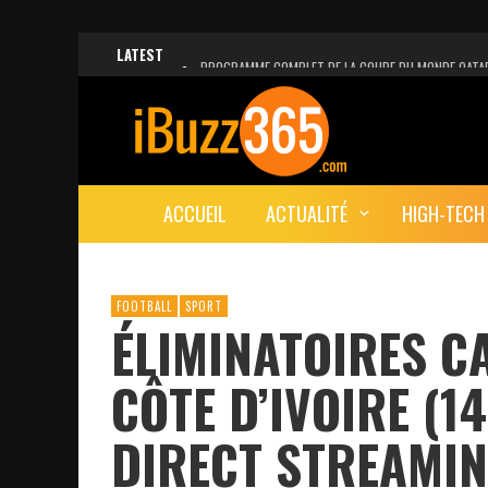
LATEST
PROGRAMME COMPLET DE LA COUPE DU MONDE QATA
FACEBOOK, INSTAGRAM ET WHATSAPP HORS SERVICE!
UNE VIDÉO 4K MONTRE LA PLANÈTE MARS EN ULTRA-H
LANCEMENT DU PREMIER VOL HABITÉ DE SPACEX
ACCUEIL
ACTUALITÉ
HIGH-TECH
DÉCÈS DE L’EX-PRÉSIDENT ZINE EL ABIDINE BEN ALI, S
FOOTBALL
SPORT
ÉLIMINATOIRES C
CÔTE D’IVOIRE (1
DIRECT STREAMIN