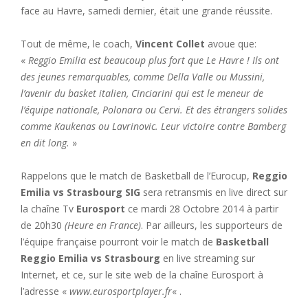
face au Havre, samedi dernier, était une grande réussite.
Tout de même, le coach,
Vincent Collet
avoue que:
«
Reggio Emilia est beaucoup plus fort que Le Havre ! Ils ont
des jeunes remarquables, comme Della Valle ou Mussini,
l’avenir du basket italien, Cinciarini qui est le meneur de
l’équipe nationale, Polonara ou Cervi. Et des étrangers solides
comme Kaukenas ou Lavrinovic. Leur victoire contre Bamberg
en dit long.
»
Rappelons que le match de Basketball de l’Eurocup,
Reggio
Emilia vs Strasbourg SIG
sera retransmis en live direct sur
la chaîne Tv
Eurosport
ce mardi 28 Octobre 2014 à partir
de 20h30
(Heure en France)
. Par ailleurs, les supporteurs de
l’équipe française pourront voir le match de
Basketball
Reggio Emilia vs Strasbourg
en live streaming sur
Internet, et ce, sur le site web de la chaîne Eurosport à
l’adresse «
www.eurosportplayer.fr
« .