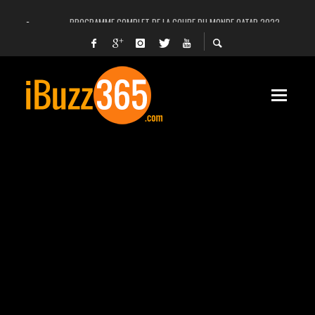
PROGRAMME COMPLET DE LA COUPE DU MONDE QATAR 2022
FACEBOOK, INSTAGRAM ET WHATSAPP HORS SERVICE! EST-CE UNE CYBER-ATTA
UNE VIDÉO 4K MONTRE LA PLANÈTE MARS EN ULTRA-HAUTE DÉFINITION
LANCEMENT DU PREMIER VOL HABITÉ DE SPACEX
DÉCÈS DE L’EX-PRÉSIDENT ZINE EL ABIDINE BEN ALI, SERA-T-IL ENTERRÉ EN TUNIS