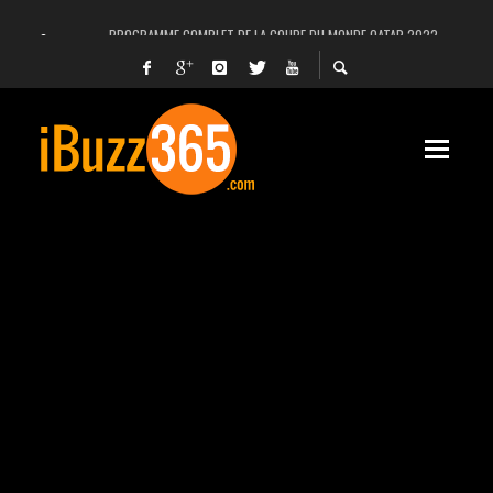
PROGRAMME COMPLET DE LA COUPE DU MONDE QATAR 2022
FACEBOOK, INSTAGRAM ET WHATSAPP HORS SERVICE! EST-CE UNE CYBER-ATTA
UNE VIDÉO 4K MONTRE LA PLANÈTE MARS EN ULTRA-HAUTE DÉFINITION
LANCEMENT DU PREMIER VOL HABITÉ DE SPACEX
DÉCÈS DE L’EX-PRÉSIDENT ZINE EL ABIDINE BEN ALI, SERA-T-IL ENTERRÉ EN TUNIS