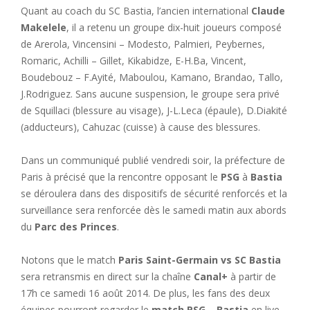
Quant au coach du SC Bastia, l’ancien international
Claude
Makelele
, il a retenu un groupe dix-huit joueurs composé
de Arerola, Vincensini – Modesto, Palmieri, Peybernes,
Romaric, Achilli – Gillet, Kikabidze, E-H.Ba, Vincent,
Boudebouz – F.Ayité, Maboulou, Kamano, Brandao, Tallo,
J.Rodriguez. Sans aucune suspension, le groupe sera privé
de Squillaci (blessure au visage), J-L.Leca (épaule), D.Diakité
(adducteurs), Cahuzac (cuisse) à cause des blessures.
Dans un communiqué publié vendredi soir, la préfecture de
Paris à précisé que la rencontre opposant le
PSG
à
Bastia
se déroulera dans des dispositifs de sécurité renforcés et la
surveillance sera renforcée dès le samedi matin aux abords
du
Parc des Princes
.
Notons que le match
Paris Saint-Germain vs SC Bastia
sera retransmis en direct sur la chaîne
Canal+
à partir de
17h ce samedi 16 août 2014. De plus, les fans des deux
équipes pourront regarder le
match PSG – Bastia
en live