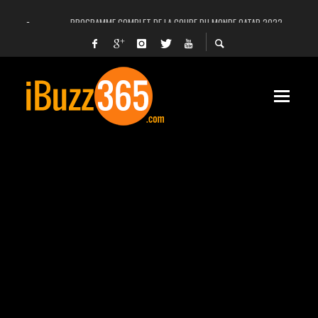
PROGRAMME COMPLET DE LA COUPE DU MONDE QATAR 2022
FACEBOOK, INSTAGRAM ET WHATSAPP HORS SERVICE! EST-CE UNE CYBER-ATTA
UNE VIDÉO 4K MONTRE LA PLANÈTE MARS EN ULTRA-HAUTE DÉFINITION
LANCEMENT DU PREMIER VOL HABITÉ DE SPACEX
DÉCÈS DE L’EX-PRÉSIDENT ZINE EL ABIDINE BEN ALI, SERA-T-IL ENTERRÉ EN TUNIS