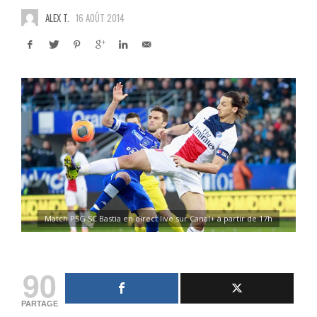
ALEX T.
16 AOÛT 2014
Match PSG SC Bastia en direct live sur Canal+ à partir de 17h
90
PARTAGE