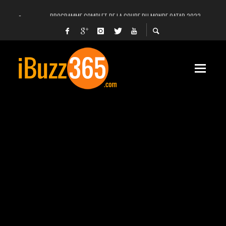
PROGRAMME COMPLET DE LA COUPE DU MONDE QATAR 2022
FACEBOOK, INSTAGRAM ET WHATSAPP HORS SERVICE! EST-CE UNE CYBER-ATTA
UNE VIDÉO 4K MONTRE LA PLANÈTE MARS EN ULTRA-HAUTE DÉFINITION
LANCEMENT DU PREMIER VOL HABITÉ DE SPACEX
DÉCÈS DE L’EX-PRÉSIDENT ZINE EL ABIDINE BEN ALI, SERA-T-IL ENTERRÉ EN TUNIS