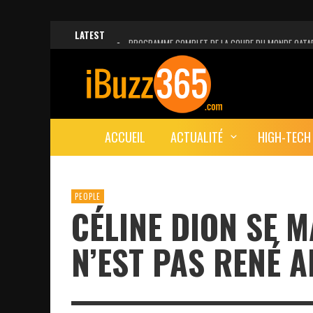
LATEST
PROGRAMME COMPLET DE LA COUPE DU MONDE QATA
FACEBOOK, INSTAGRAM ET WHATSAPP HORS SERVICE!
UNE VIDÉO 4K MONTRE LA PLANÈTE MARS EN ULTRA-H
LANCEMENT DU PREMIER VOL HABITÉ DE SPACEX
ACCUEIL
ACTUALITÉ
HIGH-TECH
DÉCÈS DE L’EX-PRÉSIDENT ZINE EL ABIDINE BEN ALI, S
PEOPLE
CÉLINE DION SE M
N’EST PAS RENÉ A