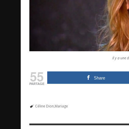
Il y a une
55
Share
PARTAGE
Céline Dion
Mariage