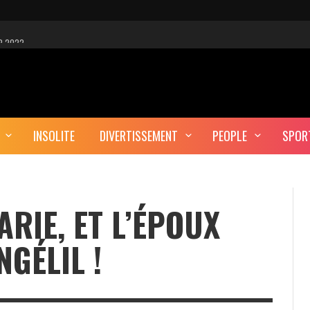
R 2022
 EST-CE UNE CYBER-ATTAQUE?
AUTE DÉFINITION
INSOLITE
DIVERTISSEMENT
PEOPLE
SPOR
ERA-T-IL ENTERRÉ EN TUNISIE?
ARIE, ET L’ÉPOUX
NGÉLIL !