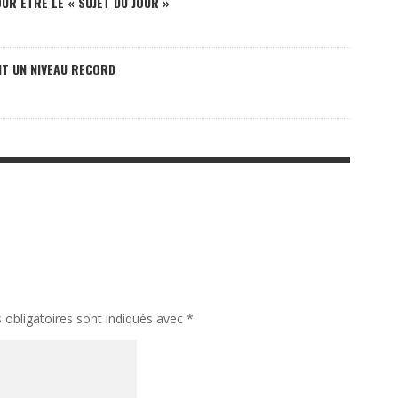
UR ÊTRE LE « SUJET DU JOUR »
NT UN NIVEAU RECORD
obligatoires sont indiqués avec
*