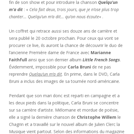
fin de son show et pour introduire la chanson
Quelqu’un
m’a dit
: «
Cela fait deux, trois jours, que je n’ose plus trop
chanter… Quelqu’un m’a dit… qu’on nous écoute
« .
Un coffret qui retrace aussi ses douze ans de carrière et
sera publié le 20 octobre prochain. Pour ceux qui vont se
procurer ce live, ils auront la chance de découvrir le duo de
l’ancienne Première dame de France avec
Marianne
Faithfull
ainsi que son dernier album
Little French Songs
.
Évidemment, impossible pour
Carla Bruni
de ne pas
reprendre
Quelqu’un m’a dit
. En prime, dans le DVD, Carla
Bruni a inclus des images de sa tournée nord-américaine.
Pendant que son mari donc est reparti en campagne et a
les deux pieds dans la politique, Carla Bruni se concentre
sur sa carrière d’artiste. Mélomane et mordue de poésie,
elle a signé la dernière chanson de
Christophe Willem
le
Chagrin et a travaillé sur le nouvel album de Julien Clerc la
Musique vient partout. Selon des informations du magazine