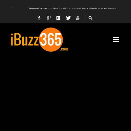
PROGRAMME COMPLET DE LA COUPE DU MONDE QATAR 2022
FACEBOOK, INSTAGRAM ET WHATSAPP HORS SERVICE! EST-CE UNE CYBER-ATTA
UNE VIDÉO 4K MONTRE LA PLANÈTE MARS EN ULTRA-HAUTE DÉFINITION
LANCEMENT DU PREMIER VOL HABITÉ DE SPACEX
DÉCÈS DE L’EX-PRÉSIDENT ZINE EL ABIDINE BEN ALI, SERA-T-IL ENTERRÉ EN TUNIS