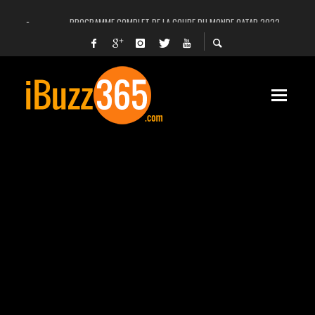
PROGRAMME COMPLET DE LA COUPE DU MONDE QATAR 2022
FACEBOOK, INSTAGRAM ET WHATSAPP HORS SERVICE! EST-CE UNE CYBER-ATTA
UNE VIDÉO 4K MONTRE LA PLANÈTE MARS EN ULTRA-HAUTE DÉFINITION
LANCEMENT DU PREMIER VOL HABITÉ DE SPACEX
DÉCÈS DE L’EX-PRÉSIDENT ZINE EL ABIDINE BEN ALI, SERA-T-IL ENTERRÉ EN TUNIS