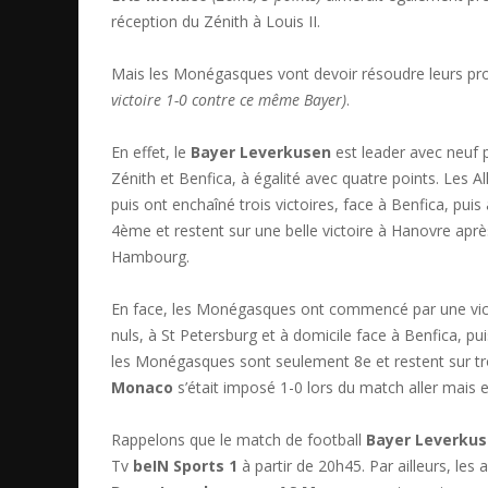
réception du Zénith à Louis II.
Mais les Monégasques vont devoir résoudre leurs pr
victoire 1-0 contre ce même Bayer)
.
En effet, le
Bayer Leverkusen
est leader avec neuf p
Zénith et Benfica, à égalité avec quatre points. Les
puis ont enchaîné trois victoires, face à Benfica, puis
4ème et restent sur une belle victoire à Hanovre aprè
Hambourg.
En face, les Monégasques ont commencé par une vic
nuls, à St Petersburg et à domicile face à Benfica, p
les Monégasques sont seulement 8e et restent sur troi
Monaco
s’était imposé 1-0 lors du match aller mais 
Rappelons que le match de football
Bayer Leverkus
Tv
beIN Sports 1
à partir de 20h45. Par ailleurs, le