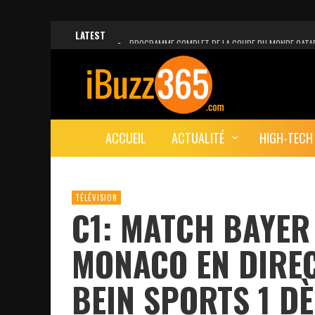
LATEST
PROGRAMME COMPLET DE LA COUPE DU MONDE QATA
FACEBOOK, INSTAGRAM ET WHATSAPP HORS SERVICE!
UNE VIDÉO 4K MONTRE LA PLANÈTE MARS EN ULTRA-H
LANCEMENT DU PREMIER VOL HABITÉ DE SPACEX
ACCUEIL
ACTUALITÉ
HIGH-TECH
DÉCÈS DE L’EX-PRÉSIDENT ZINE EL ABIDINE BEN ALI, S
TÉLÉVISION
C1: MATCH BAYER
MONACO EN DIRE
BEIN SPORTS 1 D