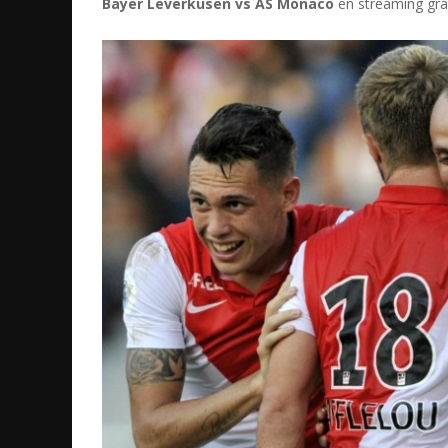
Bayer Leverkusen vs AS Monaco
en streaming grat