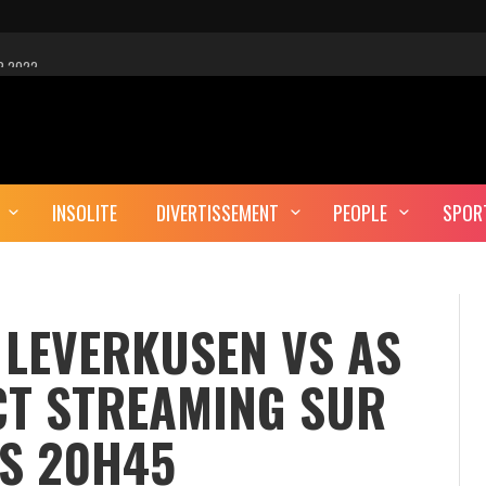
R 2022
 EST-CE UNE CYBER-ATTAQUE?
AUTE DÉFINITION
INSOLITE
DIVERTISSEMENT
PEOPLE
SPOR
ERA-T-IL ENTERRÉ EN TUNISIE?
 LEVERKUSEN VS AS
CT STREAMING SUR
ÈS 20H45