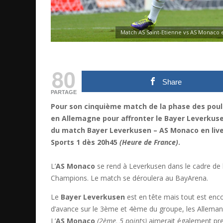
Match AS Saint-Etienne vs AS Monaco en
80
Share
PARTAGE
Pour son cinquième match de la phase des poul
en Allemagne pour affronter le Bayer Leverkus
du match Bayer Leverkusen – AS Monaco en live 
Sports 1 dès 20h45
(Heure de France)
.
L’
AS Monaco
se rend à Leverkusen dans le cadre de 
Champions. Le match se déroulera au BayArena.
Le
Bayer Leverkusen
est en tête mais tout est enco
d’avance sur le 3ème et 4ème du groupe, les Allemands
L’
AS Monaco
(2ème, 5 points)
aimerait également pre