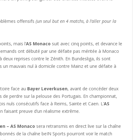
oblèmes offensifs
(un seul but en 4 matchs, à l’aller pour la
oints, mais l’
AS Monaco
suit avec cinq points, et devance le
 Allemands ont débuté par une défaite pas méritée à Monaco
 à deux reprises contre le Zénith. En Bundesliga, ils sont
s un mauvais nul à domicile contre Mainz et une défaite à
toire face au
Bayer Leverkusen
, avant de concéder deux
uis de perdre sur la pelouse des Portugais. En championnat,
s nuls consécutifs face à Reims, Sainte et Caen. L’
AS
en faisant preuve d’un réalisme extrême.
en – AS Monaco
sera retransmis en direct live sur la chaîne
s abonnés de la chaîne beIN Sports pourront voir le match