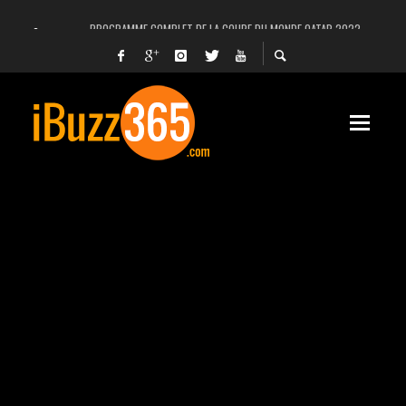
PROGRAMME COMPLET DE LA COUPE DU MONDE QATAR 2022
FACEBOOK, INSTAGRAM ET WHATSAPP HORS SERVICE! EST-CE UNE CYBER-ATTA
UNE VIDÉO 4K MONTRE LA PLANÈTE MARS EN ULTRA-HAUTE DÉFINITION
LANCEMENT DU PREMIER VOL HABITÉ DE SPACEX
DÉCÈS DE L’EX-PRÉSIDENT ZINE EL ABIDINE BEN ALI, SERA-T-IL ENTERRÉ EN TUNIS