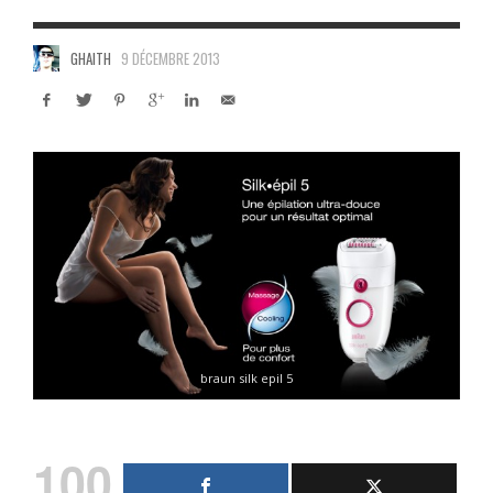
GHAITH
9 DÉCEMBRE 2013
braun silk epil 5
100