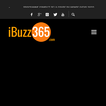
PROGRAMME COMPLET DE LA COUPE DU MONDE QATAR 2022
FACEBOOK, INSTAGRAM ET WHATSAPP HORS SERVICE! EST-CE UNE CYBER-ATTA
UNE VIDÉO 4K MONTRE LA PLANÈTE MARS EN ULTRA-HAUTE DÉFINITION
LANCEMENT DU PREMIER VOL HABITÉ DE SPACEX
DÉCÈS DE L’EX-PRÉSIDENT ZINE EL ABIDINE BEN ALI, SERA-T-IL ENTERRÉ EN TUNIS