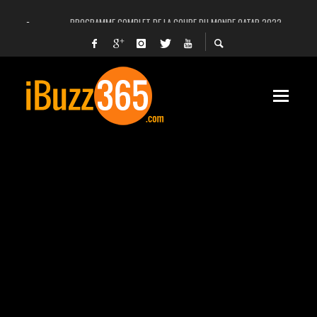
PROGRAMME COMPLET DE LA COUPE DU MONDE QATAR 2022
FACEBOOK, INSTAGRAM ET WHATSAPP HORS SERVICE! EST-CE UNE CYBER-ATTA
UNE VIDÉO 4K MONTRE LA PLANÈTE MARS EN ULTRA-HAUTE DÉFINITION
LANCEMENT DU PREMIER VOL HABITÉ DE SPACEX
DÉCÈS DE L’EX-PRÉSIDENT ZINE EL ABIDINE BEN ALI, SERA-T-IL ENTERRÉ EN TUNIS