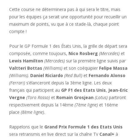
Cette course ne déterminera pas à qui sera le titre, mais
pour les équipes ça serait une opportunité pour recueillir un
maximum de points, vu que à ce stade-là, chaque point
compte !
Pour le GP Formule 1 des États Unis, la grille de départ sera
composée, comme toujours,
Nico Rosberg
(Mercedes)
et
Lewis Hamilton
(Mercedes)
sur la première ligne suivis par
Valtteri Bottas
(Williams)
et son coéquipier
Felipe Massa
(Williams)
.
Daniel Riciardo
(Red Bull)
et
Fernando Alonso
(Ferrari)
s’élanceront depuis la 3ème ligne. Les deux
français qui participent au
GP F1 des Etats Unis
,
Jean-Eric
Vergne
(Toro Rosso)
et
Romain Grosjean
(Lotus)
partiront
respectivement depuis la 14ème
(7ème ligne)
et 16ème
place
(8ème ligne)
.
Rappelons que le
Grand Prix Formule 1 des Etats Unis
sera retransmis en live direct sur la chaîne Tv
Canal+
à