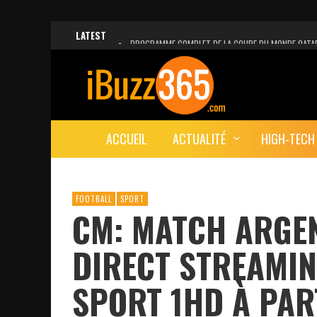
LATEST
PROGRAMME COMPLET DE LA COUPE DU MONDE QATA
FACEBOOK, INSTAGRAM ET WHATSAPP HORS SERVICE!
UNE VIDÉO 4K MONTRE LA PLANÈTE MARS EN ULTRA-H
LANCEMENT DU PREMIER VOL HABITÉ DE SPACEX
ACCUEIL
ACTUALITÉ
HIGH-TECH
DÉCÈS DE L’EX-PRÉSIDENT ZINE EL ABIDINE BEN ALI, S
FOOTBALL
SPORT
CM: MATCH ARGEN
DIRECT STREAMIN
SPORT 1HD À PAR