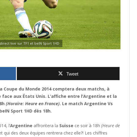
irect live sur TF1 et beIN Sport 1HD
Tweet
e la Coupe du Monde 2014 comptera deux matchs, à
e face aux États Unis. L’affiche entre l’Argentine et la
18h
(Horaire: Heure en France)
. Le match Argentine Vs
 beIN Sport 1HD dès 18h.
14, l’
Argentine
affrontera la
Suisse
ce soir à 18h
(Heure de
 et qui des deux équipes rentrera chez elle?! Les chiffres