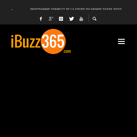
PROGRAMME COMPLET DE LA COUPE DU MONDE QATAR 2022
FACEBOOK, INSTAGRAM ET WHATSAPP HORS SERVICE! EST-CE UNE CYBER-ATTA
UNE VIDÉO 4K MONTRE LA PLANÈTE MARS EN ULTRA-HAUTE DÉFINITION
LANCEMENT DU PREMIER VOL HABITÉ DE SPACEX
DÉCÈS DE L’EX-PRÉSIDENT ZINE EL ABIDINE BEN ALI, SERA-T-IL ENTERRÉ EN TUNIS