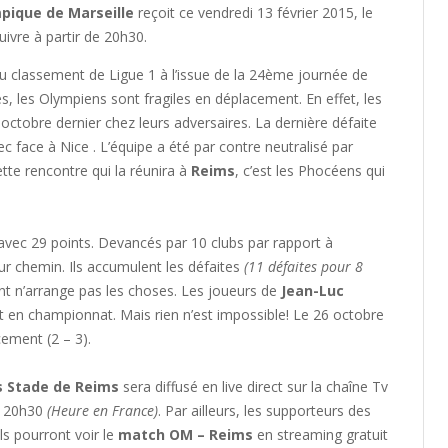
pique de Marseille
reçoit ce vendredi 13 février 2015, le
uivre à partir de 20h30.
 classement de Ligue 1 à l’issue de la 24ème journée de
tes, les Olympiens sont fragiles en déplacement. En effet, les
octobre dernier chez leurs adversaires. La dernière défaite
c face à Nice . L’équipe a été par contre neutralisé par
tte rencontre qui la réunira à
Reims
, c’est les Phocéens qui
 avec 29 points. Devancés par 10 clubs par rapport à
eur chemin. Ils accumulent les défaites
(11 défaites pour 8
 n’arrange pas les choses. Les joueurs de
Jean-Luc
 en championnat. Mais rien n’est impossible! Le 26 octobre
cement (2 – 3).
s Stade de Reims
sera diffusé en live direct sur la chaîne Tv
de 20h30
(Heure en France)
. Par ailleurs, les supporteurs des
s pourront voir le
match OM – Reims
en streaming gratuit