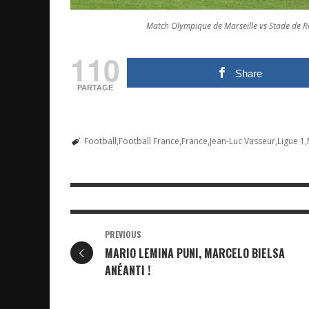
Match Olympique de Marseille vs Stade de Rei
110
Share
PARTAGE
Football
Football France
France
Jean-Luc Vasseur
Ligue 1
PREVIOUS
MARIO LEMINA PUNI, MARCELO BIELSA
ANÉANTI !