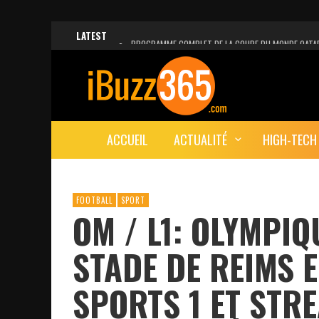
LATEST
PROGRAMME COMPLET DE LA COUPE DU MONDE QATA
FACEBOOK, INSTAGRAM ET WHATSAPP HORS SERVICE!
UNE VIDÉO 4K MONTRE LA PLANÈTE MARS EN ULTRA-H
LANCEMENT DU PREMIER VOL HABITÉ DE SPACEX
ACCUEIL
ACTUALITÉ
HIGH-TECH
DÉCÈS DE L’EX-PRÉSIDENT ZINE EL ABIDINE BEN ALI, S
FOOTBALL
SPORT
OM / L1: OLYMPIQ
STADE DE REIMS 
SPORTS 1 ET STR