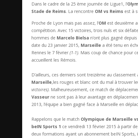
Dans le cadre de la 25 ème journée de Ligue1, l’
Olym
Stade de Reims
. La rencontre
OM vs Reims
est à s
Proche de Lyon mais pas assez, l’
OM
est deuxième au
compétition. Avec 15 victoires, trois nuls et six défai
hommes de
Marcelo Bielsa
n’ont plus gagné depuis 
date du 23 janvier 2015,
Marseille
a été tenu en éche
Rennes le 7 février
(1-1)
. Mais coup de chance pour ce
accueillent les Rémois.
D’ailleurs, ces derniers sont treizième au classement
Marseille
,les rouges et blanc ont du mal à trouver l
victoires)
. Malheureusement, ce match de déplacement
Vasseur
ne sont pas à leur avantage en déplacement
2013, l’équipe a bien gagné face à Marseille en dépla
Rappelons que le match
Olympique de Marseille v
beIN Sports 1
ce vendredi 13 février 2015 à partir 
deux formations ayant un abonnement beIN Sports, il