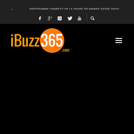
PROGRAMME COMPLET DE LA COUPE DU MONDE QATAR 2022
FACEBOOK, INSTAGRAM ET WHATSAPP HORS SERVICE! EST-CE UNE CYBER-ATTA
UNE VIDÉO 4K MONTRE LA PLANÈTE MARS EN ULTRA-HAUTE DÉFINITION
LANCEMENT DU PREMIER VOL HABITÉ DE SPACEX
DÉCÈS DE L’EX-PRÉSIDENT ZINE EL ABIDINE BEN ALI, SERA-T-IL ENTERRÉ EN TUNIS