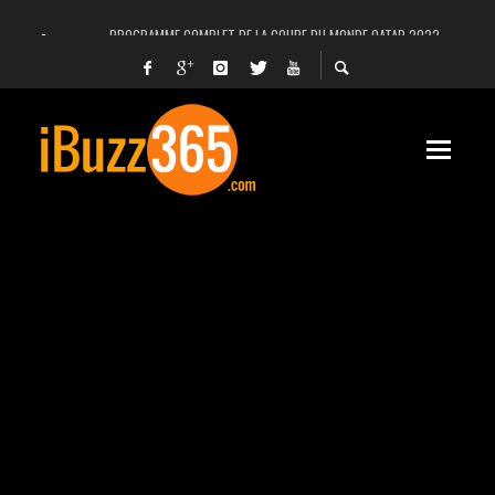
PROGRAMME COMPLET DE LA COUPE DU MONDE QATAR 2022
FACEBOOK, INSTAGRAM ET WHATSAPP HORS SERVICE! EST-CE UNE CYBER-ATTA
UNE VIDÉO 4K MONTRE LA PLANÈTE MARS EN ULTRA-HAUTE DÉFINITION
LANCEMENT DU PREMIER VOL HABITÉ DE SPACEX
DÉCÈS DE L’EX-PRÉSIDENT ZINE EL ABIDINE BEN ALI, SERA-T-IL ENTERRÉ EN TUNIS