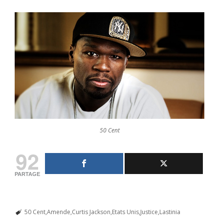
50 Cent
92
PARTAGE
50 Cent
Amende
Curtis Jackson
Etats Unis
Justice
Lastinia