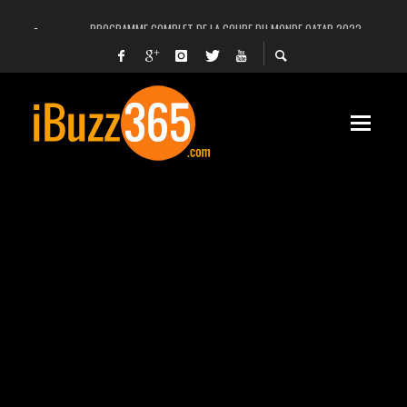
PROGRAMME COMPLET DE LA COUPE DU MONDE QATAR 2022
FACEBOOK, INSTAGRAM ET WHATSAPP HORS SERVICE! EST-CE UNE CYBER-ATTA
UNE VIDÉO 4K MONTRE LA PLANÈTE MARS EN ULTRA-HAUTE DÉFINITION
LANCEMENT DU PREMIER VOL HABITÉ DE SPACEX
DÉCÈS DE L’EX-PRÉSIDENT ZINE EL ABIDINE BEN ALI, SERA-T-IL ENTERRÉ EN TUNIS