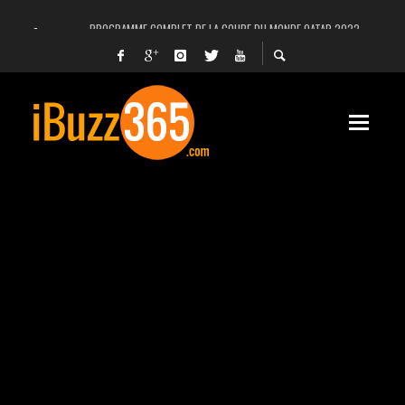
PROGRAMME COMPLET DE LA COUPE DU MONDE QATAR 2022
FACEBOOK, INSTAGRAM ET WHATSAPP HORS SERVICE! EST-CE UNE CYBER-ATTA
UNE VIDÉO 4K MONTRE LA PLANÈTE MARS EN ULTRA-HAUTE DÉFINITION
LANCEMENT DU PREMIER VOL HABITÉ DE SPACEX
DÉCÈS DE L’EX-PRÉSIDENT ZINE EL ABIDINE BEN ALI, SERA-T-IL ENTERRÉ EN TUNIS