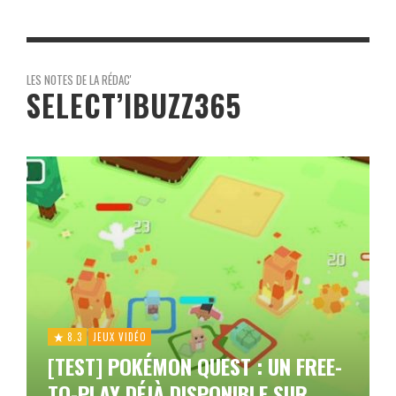
LES NOTES DE LA RÉDAC'
SELECT’IBUZZ365
8.3
JEUX VIDÉO
[TEST] POKÉMON QUEST : UN FREE-
TO-PLAY DÉJÀ DISPONIBLE SUR