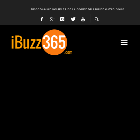
PROGRAMME COMPLET DE LA COUPE DU MONDE QATAR 2022
FACEBOOK, INSTAGRAM ET WHATSAPP HORS SERVICE! EST-CE UNE CYBER-ATTA
UNE VIDÉO 4K MONTRE LA PLANÈTE MARS EN ULTRA-HAUTE DÉFINITION
LANCEMENT DU PREMIER VOL HABITÉ DE SPACEX
DÉCÈS DE L’EX-PRÉSIDENT ZINE EL ABIDINE BEN ALI, SERA-T-IL ENTERRÉ EN TUNIS