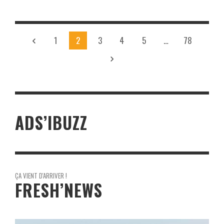
1
2
3
4
5
…
78
ADS’IBUZZ
ÇA VIENT D'ARRIVER !
FRESH’NEWS