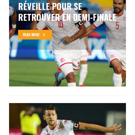
D’IVOIRE EN DIRECT (1-1 TAB
4-3): LES FENNECS PASSENT
AU CARRÉ D’OR
READ MORE