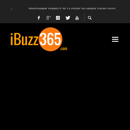
PROGRAMME COMPLET DE LA COUPE DU MONDE QATAR 2022
FACEBOOK, INSTAGRAM ET WHATSAPP HORS SERVICE! EST-CE UNE CYBER-ATTA
UNE VIDÉO 4K MONTRE LA PLANÈTE MARS EN ULTRA-HAUTE DÉFINITION
LANCEMENT DU PREMIER VOL HABITÉ DE SPACEX
DÉCÈS DE L’EX-PRÉSIDENT ZINE EL ABIDINE BEN ALI, SERA-T-IL ENTERRÉ EN TUNIS