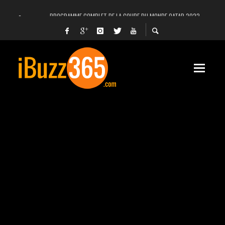
PROGRAMME COMPLET DE LA COUPE DU MONDE QATAR 2022
FACEBOOK, INSTAGRAM ET WHATSAPP HORS SERVICE! EST-CE UNE CYBER-ATTA
UNE VIDÉO 4K MONTRE LA PLANÈTE MARS EN ULTRA-HAUTE DÉFINITION
LANCEMENT DU PREMIER VOL HABITÉ DE SPACEX
DÉCÈS DE L’EX-PRÉSIDENT ZINE EL ABIDINE BEN ALI, SERA-T-IL ENTERRÉ EN TUNIS