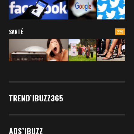
SANTÉ
229
TREND’IBUZZ365
ADS’IBUZZ