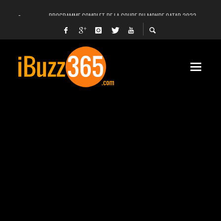
PROGRAMME COMPLET DE LA COUPE DU MONDE QATAR 2022
FACEBOOK, INSTAGRAM ET WHATSAPP HORS SERVICE! EST-CE UNE CYBER-ATTA
UNE VIDÉO 4K MONTRE LA PLANÈTE MARS EN ULTRA-HAUTE DÉFINITION
LANCEMENT DU PREMIER VOL HABITÉ DE SPACEX
DÉCÈS DE L’EX-PRÉSIDENT ZINE EL ABIDINE BEN ALI, SERA-T-IL ENTERRÉ EN TUNIS