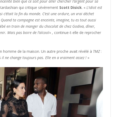
nceinte bien que ce soit pour aller chercher l’argent pour sa
 Kardashian qui critique sévèrement
Scott Disick
. «
L’idiot est
 c’était la fin du monde. C’est une ordure, un vrai déchet
«
Quand ta compagne est enceinte, imagine, tu es tout aussi
 bébé en train de manger du chocolat de chez Godiva, dîner,
nir. Mais pas boire de l’alcool
« , continue-t-elle de reprocher
n homme de la maison. Un autre proche avait révélé à
TMZ
:
s il ne change toujours pas. Elle en a vraiment assez !
»