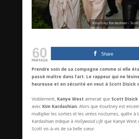
Kourtney Kardashian - Scott
60
Share
PARTAGE
Prendre soin de sa compagne comme si elle étai
passé maître dans l’art. Le rappeur qui ne lés
heureuse et en sécurité en veut à Scott Disick 
Visiblement,
Kanye West
aimerait que
Scott Disick
avec
Kim Kardashian
. Alors que Kourtney est encein
multiplier les sorties et les virées nocturnes, quitte
Kardashian indique à
Hollywood Life
que Kanye West e
Scott vis-à-vis de sa belle sœur.