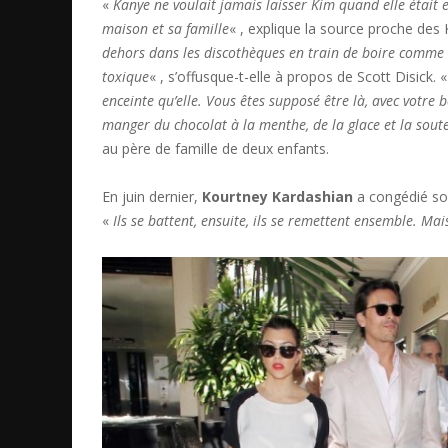
«
Kanye ne voulait jamais laisser Kim quand elle était e
maison et sa famille
« , explique la source proche des
dehors dans les discothèques en train de boire comme si
toxique
« , s’offusque-t-elle à propos de Scott Disick. 
enceinte qu’elle. Vous êtes supposé être là, avec votre
manger du chocolat à la menthe, de la glace et la soute
au père de famille de deux enfants.
En juin dernier,
Kourtney Kardashian
a congédié so
«
Ils se battent, ensuite, ils se remettent ensemble. Mai