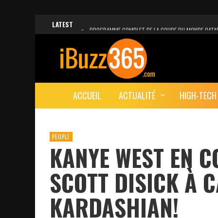
LATEST
PROGRAMME COMPLET DE LA COUPE DU MONDE QATA
FACEBOOK, INSTAGRAM ET WHATSAPP HORS SERVICE!
UNE VIDÉO 4K MONTRE LA PLANÈTE MARS EN ULTRA-H
LANCEMENT DU PREMIER VOL HABITÉ DE SPACEX
ACCUEIL
ACTUALITÉ
HIGH-TECH
DÉCÈS DE L’EX-PRÉSIDENT ZINE EL ABIDINE BEN ALI, S
PEOPLE
KANYE WEST EN C
SCOTT DISICK À 
KARDASHIAN!