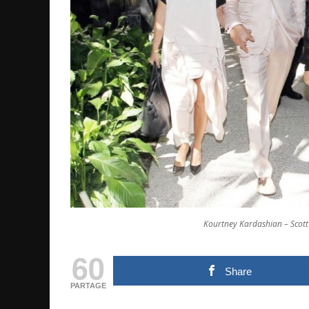
Kourtney Kardashian – Scott
60
Share
PARTAGE