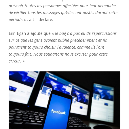
prévenir toutes les personnes affectées pour leur demander
de vérifier tous les messages qu’elles ont postés durant cette
période.
« , a-t-il déclaré.
Erin Egan a ajouté que «
le bug n’a pas eu de répercussions
sur ce que les gens avaient publié précédemment et ils
pouvaient toujours choisir l’audience, comme ils l’ont
toujours fait. Nous souhaitons nous excuser pour cette
erreur.
»