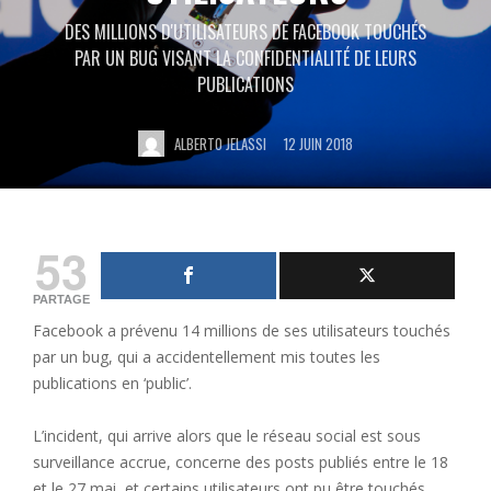
DES MILLIONS D'UTILISATEURS DE FACEBOOK TOUCHÉS
PAR UN BUG VISANT LA CONFIDENTIALITÉ DE LEURS
PUBLICATIONS
ALBERTO JELASSI
12 JUIN 2018
53
PARTAGE
Facebook a prévenu 14 millions de ses utilisateurs touchés
par un bug, qui a accidentellement mis toutes les
publications en ‘public’.
L’incident, qui arrive alors que le réseau social est sous
surveillance accrue, concerne des posts publiés entre le 18
et le 27 mai, et certains utilisateurs ont pu être touchés