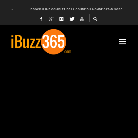
PROGRAMME COMPLET DE LA COUPE DU MONDE QATAR 2022
FACEBOOK, INSTAGRAM ET WHATSAPP HORS SERVICE! EST-CE UNE CYBER-ATTA
UNE VIDÉO 4K MONTRE LA PLANÈTE MARS EN ULTRA-HAUTE DÉFINITION
LANCEMENT DU PREMIER VOL HABITÉ DE SPACEX
DÉCÈS DE L’EX-PRÉSIDENT ZINE EL ABIDINE BEN ALI, SERA-T-IL ENTERRÉ EN TUNIS