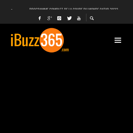
PROGRAMME COMPLET DE LA COUPE DU MONDE QATAR 2022
FACEBOOK, INSTAGRAM ET WHATSAPP HORS SERVICE! EST-CE UNE CYBER-ATTA
UNE VIDÉO 4K MONTRE LA PLANÈTE MARS EN ULTRA-HAUTE DÉFINITION
LANCEMENT DU PREMIER VOL HABITÉ DE SPACEX
DÉCÈS DE L’EX-PRÉSIDENT ZINE EL ABIDINE BEN ALI, SERA-T-IL ENTERRÉ EN TUNIS